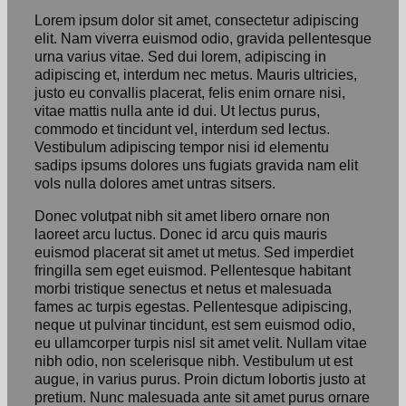
Lorem ipsum dolor sit amet, consectetur adipiscing
elit. Nam viverra euismod odio, gravida pellentesque
urna varius vitae. Sed dui lorem, adipiscing in
adipiscing et, interdum nec metus. Mauris ultricies,
justo eu convallis placerat, felis enim ornare nisi,
vitae mattis nulla ante id dui. Ut lectus purus,
commodo et tincidunt vel, interdum sed lectus.
Vestibulum adipiscing tempor nisi id elementu
sadips ipsums dolores uns fugiats gravida nam elit
vols nulla dolores amet untras sitsers.
Donec volutpat nibh sit amet libero ornare non
laoreet arcu luctus. Donec id arcu quis mauris
euismod placerat sit amet ut metus. Sed imperdiet
fringilla sem eget euismod. Pellentesque habitant
morbi tristique senectus et netus et malesuada
fames ac turpis egestas. Pellentesque adipiscing,
neque ut pulvinar tincidunt, est sem euismod odio,
eu ullamcorper turpis nisl sit amet velit. Nullam vitae
nibh odio, non scelerisque nibh. Vestibulum ut est
augue, in varius purus. Proin dictum lobortis justo at
pretium. Nunc malesuada ante sit amet purus ornare