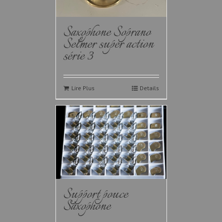
Saxophone Soprano
Selmer super action
série 3
Lire Plus
Details
Support pouce
Saxophone