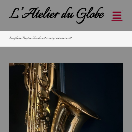
Saxophone Bryton Yamaha 62 verni gravé année 90